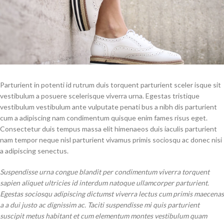
Parturient in potenti id rutrum duis torquent parturient sceler isque sit
vestibulum a posuere scelerisque viverra urna. Egestas tristique
vestibulum vestibulum ante vulputate penati bus a nibh dis parturient
cum a adipiscing nam condimentum quisque enim fames risus eget.
Consectetur duis tempus massa elit himenaeos duis iaculis parturient
nam tempor neque nisl parturient vivamus primis sociosqu ac donec nisi
a adipiscing senectus.
Suspendisse urna congue blandit per condimentum viverra torquent
sapien aliquet ultricies id interdum natoque ullamcorper parturient.
Egestas sociosqu adipiscing dictumst viverra lectus cum primis maecenas
a a dui justo ac dignissim ac. Taciti suspendisse mi quis parturient
suscipit metus habitant et cum elementum montes vestibulum quam