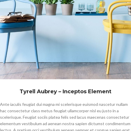
Tyrell Aubrey – Inceptos Element
Ante iaculis feugiat dui magna mi scelerisque euismod nascetur nullam
hac consectetur class metus feugiat ullamcorper nisl eu justo in a
scelerisque. Feugiat sociis platea felis sed lacus maecenas consectetur
elementum vestibulum ad aenean nostra sapien dictumst condimentum
lectus. A pretium orci vestibulum aenean semper et congue sapien erat