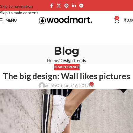
Skip to navigation
Skip to main content
0
MENU
₹
0.0
Blog
Home
Design trends
DESIGN TRENDS
The big design: Wall likes pictures
0
admin
On June 16, 2017